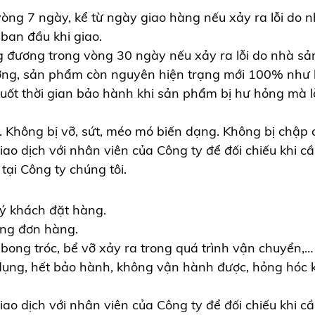
òng 7 ngày, kể từ ngày giao hàng nếu xảy ra lỗi do n
an đầu khi giao.
g đương trong vòng 30 ngày nếu xảy ra lỗi do nhà s
ơng, sản phẩm còn nguyên hiện trạng mới 100% như 
uốt thời gian bảo hành khi sản phẩm bị hư hỏng mà 
hông bị vỡ, sứt, méo mó biến dạng. Không bị chập chá
giao dịch với nhân viên của Công ty để đối chiếu khi
tại Công ty chúng tôi.
ý khách đặt hàng.
ong đơn hàng.
bong tróc, bể vỡ xảy ra trong quá trình vận chuyển,…
dụng, hết bảo hành, không vận hành được, hỏng hóc
giao dịch với nhân viên của Công ty để đối chiếu khi