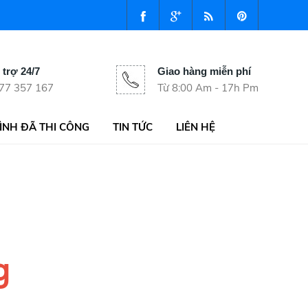
 trợ 24/7
Giao hàng miễn phí
77 357 167
Từ 8:00 Am - 17h Pm
ÌNH ĐÃ THI CÔNG
TIN TỨC
LIÊN HỆ
g