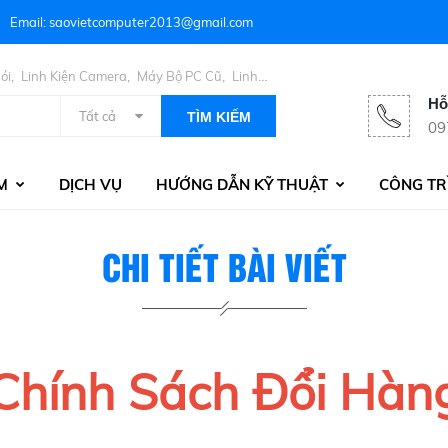
Email: saovietcomputer2013@gmail.com
,
,
,
ói
Linh Kiện Camera
Máy Bộ PC Cũ
Linh
Hỗ
Tất cả
TÌM KIẾM
09
M
DỊCH VỤ
HƯỚNG DẪN KỸ THUẬT
CÔNG TR
CHI TIẾT BÀI VIẾT
Chính Sách Đổi Hàn