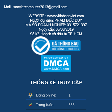
Mail : saovietcomputer2013@gmail.com
WEBSITE : www.vitinhsaoviet.com
Người đại diện: PHẠM ĐỨC DUY
MÃ SỐ DOANH NGHIỆP: 0315721397
Ngày cấp: 05/06/2019
Sở Kế Hoạch và đầu tư TP. HCM
THỐNG KÊ TRUY CẬP
Đang online:
1
Trong tuần:
333