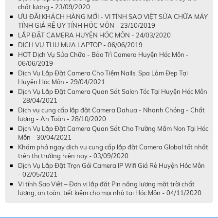
chất lượng - 23/09/2020
ƯU ĐÃI KHÁCH HÀNG MỚI - VI TÍNH SAO VIỆT SỬA CHỮA MÁY
TÍNH GIÁ RẼ UY TÍNH HÓC MÔN - 23/10/2019
LẮP ĐẶT CAMERA HUYỆN HÓC MÔN - 24/03/2020
DỊCH VỤ THU MUA LAPTOP - 06/06/2019
HOT Dịch Vụ Sửa Chữa - Bảo Trì Camera Huyện Hóc Môn -
06/06/2019
Dịch Vụ Lắp Đặt Camera Cho Tiệm Nails, Spa Làm Đẹp Tại
Huyện Hóc Môn - 29/04/2021
Dịch Vụ Lắp Đặt Camera Quan Sát Salon Tóc Tại Huyện Hóc Môn
- 28/04/2021
Dịch vụ cung cấp lắp đặt Camera Dahua - Nhanh Chóng - Chất
lượng - An Toàn - 28/10/2020
Dịch Vụ Lắp Đặt Camera Quan Sát Cho Trường Mầm Non Tại Hóc
Môn - 30/04/2021
Khám phá ngay dịch vụ cung cấp lắp đặt Camera Global tốt nhất
trên thị trường hiện nay - 03/09/2020
Dịch Vụ Lắp Đặt Trọn Gói Camera IP Wifi Giá Rẻ Huyện Hóc Môn
- 02/05/2021
Vi tính Sao Việt – Đơn vị lắp đặt Pin năng lượng mặt trời chất
lượng, an toàn, tiết kiệm cho mọi nhà tại Hóc Môn - 04/11/2020