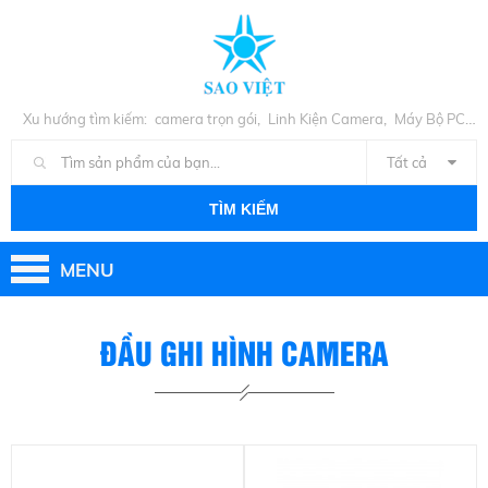
,
,
Xu hướng tìm kiếm:
camera trọn gói
Linh Kiện Camera
Máy Bộ PC
,
Cũ
Linh Kiện PC
Tất cả
TÌM KIẾM
MENU
ĐẦU GHI HÌNH CAMERA