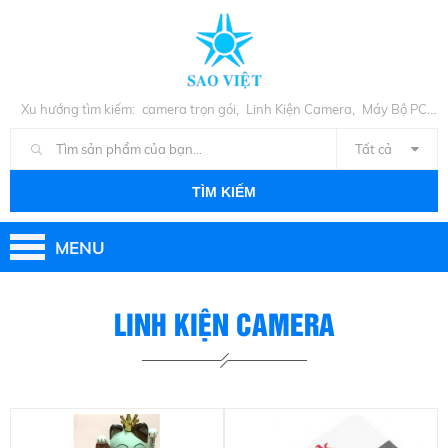
,
,
Xu hướng tìm kiếm:
camera trọn gói
Linh Kiện Camera
Máy Bộ PC
,
Cũ
Linh Kiện PC
Tất cả
TÌM KIẾM
MENU
LINH KIỆN CAMERA