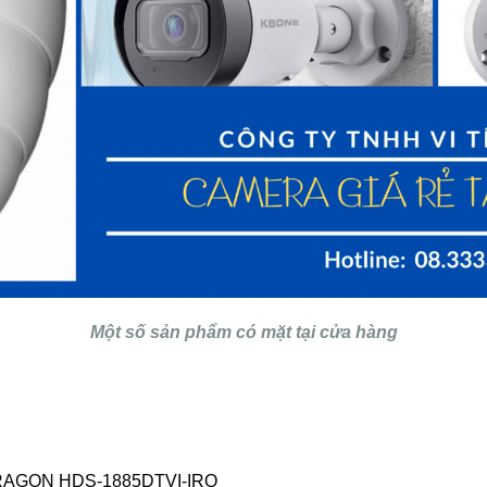
Một số sản phẩm có mặt tại cửa hàng
PARAGON HDS-1885DTVI-IRQ