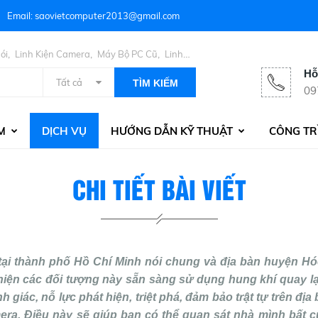
Email: saovietcomputer2013@gmail.com
,
,
,
ói
Linh Kiện Camera
Máy Bộ PC Cũ
Linh
Hỗ
Tất cả
TÌM KIẾM
09
M
DỊCH VỤ
HƯỚNG DẪN KỸ THUẬT
CÔNG TR
CHI TIẾT BÀI VIẾT
 tại thành phố Hồ Chí Minh nói chung và địa bàn huyện Hó
 hiện các đối tượng này sẵn sàng sử dụng hung khí quay lạ
 giác, nỗ lực phát hiện, triệt phá, đảm bảo trật tự trên đị
era. Điều này sẽ giúp bạn có thể quan sát nhà mình bất 