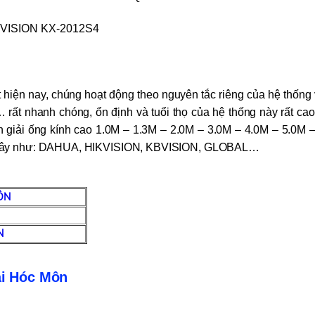
KBVISION KX-2012S4
hiện nay, chúng hoạt động theo nguyên tắc riêng của hệ thống và
… rất nhanh chóng, ổn định và tuổi thọ của hệ thống này rất ca
 giải ống kính cao 1.0M – 1.3M – 2.0M – 3.0M – 4.0M – 5.0M – 
ó dây như: DAHUA, HIKVISION, KBVISION, GLOBAL…
ÔN
N
tại Hóc Môn