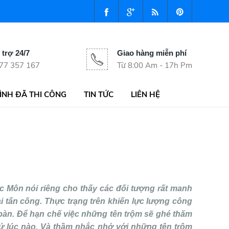
 trợ 24/7
Giao hàng miễn phí
77 357 167
Từ 8:00 Am - 17h Pm
ÌNH ĐÃ THI CÔNG
TIN TỨC
LIÊN HỆ
c Môn nói riêng cho thấy các đối tượng rất manh
i tấn công. Thực trạng trên khiến lực lượng công
a bàn. Để hạn chế việc những tên trộm sẽ ghé thăm
cứ lúc nào. Và thầm nhắc nhở với những tên trộm