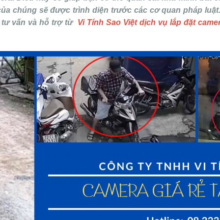
ủa chúng sẽ được trình diện trước các cơ quan pháp luật.
 tư vấn và hỗ trợ từ
Vi Tính Sao Việt dịch vụ lắp đặt came