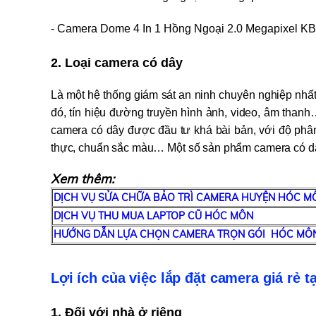
- Camera Dome 4 In 1 Hồng Ngoại 2.0 Megapixel 
2. Loại camera có dây
Là một hệ thống giám sát an ninh chuyên nghiệp nhất 
đó, tín hiệu đường truyền hình ảnh, video, âm thanh
camera có dây được đầu tư khá bài bản, với độ phân
thực, chuẩn sắc màu… Một số sản phẩm camera c
Xem thêm:
DỊCH VỤ SỬA CHỮA BẢO TRÌ CAMERA HUYỆN HÓC M
DỊCH VỤ THU MUA LAPTOP CŨ HÓC MÔN
HƯỚNG DẪN LỰA CHỌN CAMERA TRỌN GÓI HÓC MÔ
Lợi ích của việc lắp đặt camera giá rẻ 
1. Đối với nhà ở riêng