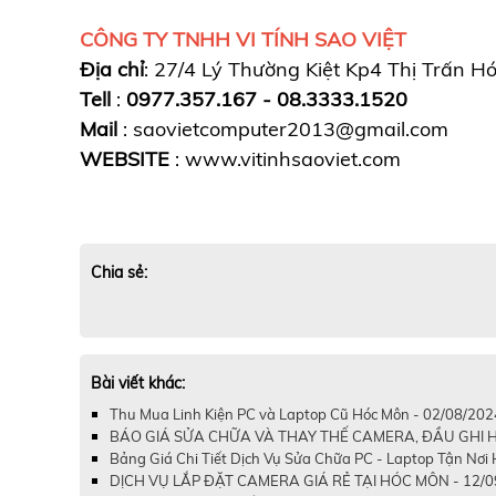
CÔNG TY TNHH VI TÍNH SAO VIỆT
Địa chỉ
: 27/4 Lý Thường Kiệt Kp4 Thị Trấn H
Tell
:
0977.357.167 - 08.3333.1520
Mail
: saovietcomputer2013@gmail.com
WEBSITE
: www.vitinhsaoviet.com
Chia sẻ:
Bài viết khác:
Thu Mua Linh Kiện PC và Laptop Cũ Hóc Môn - 02/08/202
BÁO GIÁ SỬA CHỮA VÀ THAY THẾ CAMERA, ĐẦU GHI H
Bảng Giá Chi Tiết Dịch Vụ Sửa Chữa PC - Laptop Tận Nơ
DỊCH VỤ LẮP ĐẶT CAMERA GIÁ RẺ TẠI HÓC MÔN - 12/0