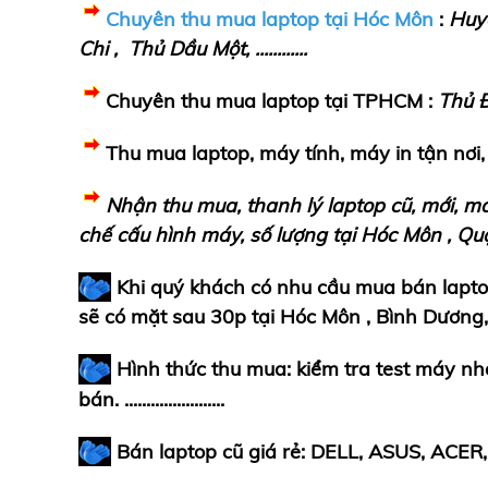
Chuyên thu mua laptop t
ạ
i Hóc Môn
:
Huyệ
Chi ,
Th
ủ
D
ầ
u M
ộ
t, ............
Chuyên thu mua laptop tạ
i TPHCM :
Th
ủ
Thu mua laptop, máy tính, máy in tậ
n n
ơ
i,
Nh
ậ
n thu mua, thanh l
ý
laptop c
ũ
, m
ớ
i, m
ch
ế
c
ấ
u h
ì
nh m
á
y, s
ố
l
ượ
ng t
ạ
i Hóc Môn , Qu
Khi quý khách có nhu c
ầ
u mua b
á
n lapt
s
ẽ
c
ó
m
ặ
t sau 30p t
ạ
i Hóc Môn , B
ì
nh D
ươ
ng
Hình thứ
c thu mua: ki
ể
m tra test m
á
y nh
b
á
n. .......................
Bán laptop cũ giá rẻ
:
DELL, ASUS, ACER