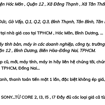
n Hóc Môn , Quận 12 , Xã Đông Thạnh , Xã Tân Thới
Đ
ứ
c, G
ò
V
ấ
p, Q.1, Q.2, Q.3, B
ì
nh Th
ạ
nh, T
â
n B
ì
nh, T
â
n 
 t
ạ
i nh
à
gi
á
cao t
ạ
i TPHCM , Hóc Môn, B
ì
nh D
ươ
ng,
…
á
y t
í
nh b
à
n, m
á
y in c
á
c doanh nghi
ệ
p, c
ô
ng ty, tr
ườ
ng
ận 12 , B
ì
nh D
ươ
ng, Bi
ê
n H
ò
a-
Đ
ồ
ng Nai, TPHCM.
op c
ũ
, m
ớ
i, m
á
y t
í
nh, m
á
y in h
ã
y li
ê
n h
ệ
ch
ú
ng t
ô
i, chú
, TPHCM,
Đ
ồ
ng Nai…
anh, thanh to
á
n ti
ề
n m
ặ
t 1 l
ầ
n,
đ
ặ
c bi
ệ
t kh
ô
ng
é
p gi
á
, SONY…T
Ừ
CORE 2, I3, I5 , I7
Đầy đủ các loại giá cả từ 3t