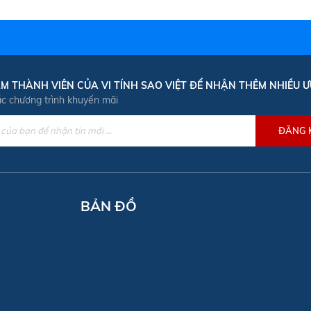
M THÀNH VIÊN CỦA VI TÍNH SAO VIỆT ĐỂ NHẬN THÊM NHIỀU Ư
ác chương trình khuyến mãi
BẢN ĐỒ
óc Môn
.1520
l.com