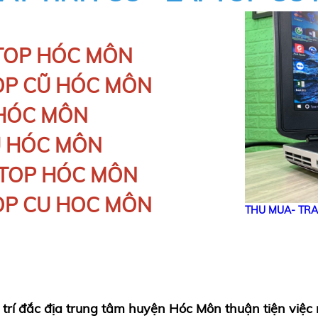
TOP HÓC MÔN
OP CŨ HÓC MÔN
HÓC MÔN
Ũ HÓC MÔN
TOP HÓC MÔN
P CU HOC MÔN
THU MUA- TRA
trí đắc địa trung tâm huyện Hóc Môn thuận tiện việc 