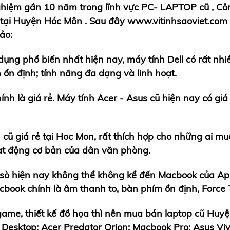
nghiệm gần 10 năm trong lĩnh vực PC- LAPTOP cũ , C
 tại Huyện Hóc Môn . Sau đây www.vitinhsaoviet.com
ảo:
ụng phổ biến nhất hiện nay, máy tính Dell có rất nhi
 ổn định; tính năng đa dạng và linh hoạt.
nh là giá rẻ. Máy tính Acer - Asus cũ hiện nay có giá
cũ giá rẻ tại Hoc Mon, rất thích hợp cho những ai muố
oạt động cơ bản của dân văn phòng.
ò hiện nay không thể không kể đến Macbook của Appl
acbook chính là âm thanh to, bàn phím ổn định, Forc
me, thiết kế đồ họa thì nên mua bán laptop cũ Huyệ
 Desktop; Acer Predator Orion; Macbook Pro; Asus Viv