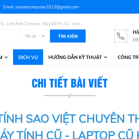
Email: saovietcomputer2013@gmail.com
,
,
,
ói
Linh Kiện Camera
Máy Bộ PC Cũ
Linh
Hỗ
Tất cả
TÌM KIẾM
09
M
DỊCH VỤ
HƯỚNG DẪN KỸ THUẬT
CÔNG TR
CHI TIẾT BÀI VIẾT
TÍNH SAO VIỆT CHUYÊN T
H CŨ - LAPTOP CŨ