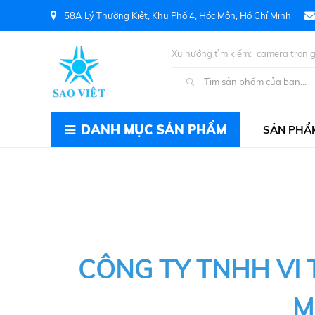
58A Lý Thường Kiệt, Khu Phố 4, Hóc Môn, Hồ Chí Minh
Xu hướng tìm kiếm:
camera trọn g
Kiện PC
DANH MỤC SẢN PHẨM
SẢN PHẨ
CÔNG TY TNHH VI 
MÁY TÍN