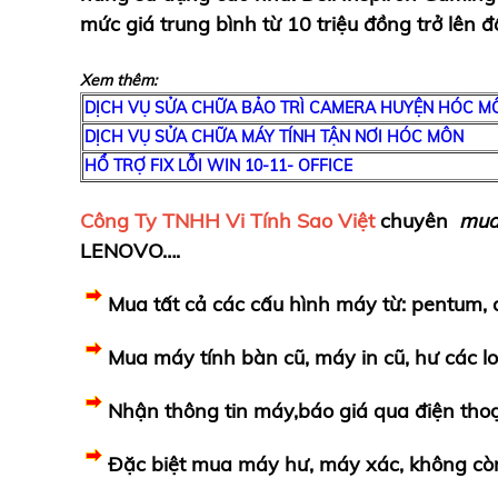
mức giá trung bình từ 10 triệu đồng trở lên đ
Xem thêm:
DỊCH VỤ SỬA CHỮA BẢO TRÌ CAMERA HUYỆN HÓC M
DỊCH VỤ SỬA CHỮA MÁY TÍNH TẬN NƠI HÓC MÔN
HỔ TRỢ FIX LỖI WIN 10-11- OFFICE
Công Ty TNHH Vi Tính Sao Việt
chuyên
mu
LENOVO….
Mua tấ
t c
ả
c
á
c c
ấ
u h
ì
nh m
á
y t
ừ
: pentum, d
Mua máy tính bàn cũ, máy in cũ, hư
c
á
c lo
Nhậ
n th
ô
ng tin m
á
y,b
á
o gi
á
qua
đ
i
ệ
n tho
Đặ
c bi
ệ
t mua m
á
y h
ư
, m
á
y x
á
c, kh
ô
ng c
ò