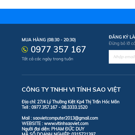
ĐĂNG KÝ LÀ
MUA HÀNG (08:30 - 20:30)
Đừng bỏ lỡ c
0977 357 167
Tất cả các ngày trong tuần
CÔNG TY TNHH VI TÍNH SAO VIỆT
Địa chỉ: 27/4 Lý Thường Kiệt Kp4 Thị Trấn H
Tell :
0977.357.167 - 08.3333
Mail : saovietcomputer2013@gmai
WEBSITE : www.vitinhsaoviet.com
Người đại diện: PHẠM ĐỨC DUY
MÃ SỐ DOANH NGHIỆP: 0315721397