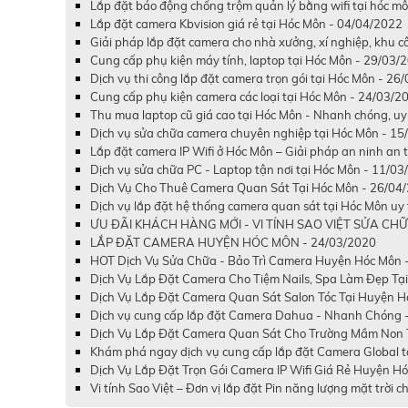
Lắp đặt báo động chống trộm quản lý bằng wifi tại hóc m
Lắp đặt camera Kbvision giá rẻ tại Hóc Môn - 04/04/2022
Giải pháp lắp đặt camera cho nhà xưởng, xí nghiệp, khu 
Cung cấp phụ kiện máy tính, laptop tại Hóc Môn - 29/03/
Dịch vụ thi công lắp đặt camera trọn gói tại Hóc Môn - 26
Cung cấp phụ kiện camera các loại tại Hóc Môn - 24/03/2
Thu mua laptop cũ giá cao tại Hóc Môn - Nhanh chóng, uy
Dịch vụ sửa chữa camera chuyên nghiệp tại Hóc Môn - 1
Lắp đặt camera IP Wifi ở Hóc Môn – Giải pháp an ninh an
Dịch vụ sửa chữa PC - Laptop tận nơi tại Hóc Môn - 11/0
Dịch Vụ Cho Thuê Camera Quan Sát Tại Hóc Môn - 26/04
Dịch vụ lắp đặt hệ thống camera quan sát tại Hóc Môn uy 
ƯU ĐÃI KHÁCH HÀNG MỚI - VI TÍNH SAO VIỆT SỬA CHỮ
LẮP ĐẶT CAMERA HUYỆN HÓC MÔN - 24/03/2020
HOT Dịch Vụ Sửa Chữa - Bảo Trì Camera Huyện Hóc Môn 
Dịch Vụ Lắp Đặt Camera Cho Tiệm Nails, Spa Làm Đẹp Tạ
Dịch Vụ Lắp Đặt Camera Quan Sát Salon Tóc Tại Huyện H
Dịch vụ cung cấp lắp đặt Camera Dahua - Nhanh Chóng -
Dịch Vụ Lắp Đặt Camera Quan Sát Cho Trường Mầm Non 
Khám phá ngay dịch vụ cung cấp lắp đặt Camera Global tố
Dịch Vụ Lắp Đặt Trọn Gói Camera IP Wifi Giá Rẻ Huyện H
Vi tính Sao Việt – Đơn vị lắp đặt Pin năng lượng mặt trời 