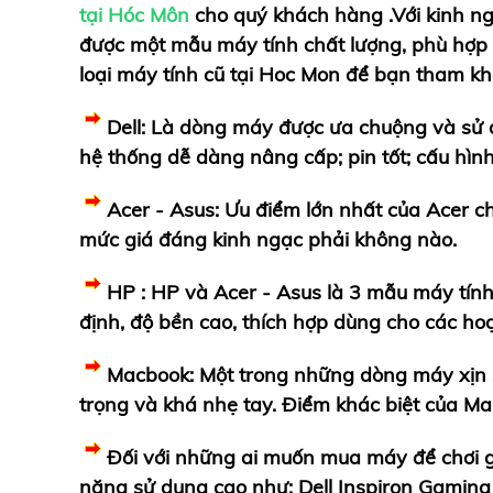
tại Hóc Môn
cho quý khách hàng .V
ới kinh 
được một mẫu máy tính chất lượng, phù hợp
loại máy tính cũ tại Hoc Mon để bạn tham kh
Dell: Là dòng máy được ưa chuộng và sử d
hệ thống dễ dàng nâng cấp; pin tốt; cấu hình
Acer - Asus: Ưu điểm lớn nhất của Acer chí
mức giá đáng kinh ngạc phải không nào.
HP : HP và Acer - Asus là 3 mẫu máy tính 
định, độ bền cao, thích hợp dùng cho các h
Macbook: Một trong những dòng máy xịn s
trọng và khá nhẹ tay. Điểm khác biệt của M
Đối với những ai muốn mua máy để chơi ga
năng sử dụng cao như: Dell Inspiron Gaming