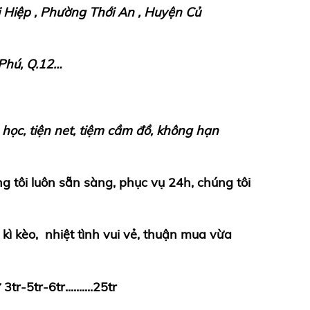
 Hiệp , Phường Thới An , Huyện Củ
Ph
ú
, Q.12…
 h
ọ
c, ti
ệ
n net, ti
ệ
m c
ầ
m
đ
ồ
, kh
ô
ng h
ạ
n
ng tôi luôn s
ẵ
n s
à
ng, ph
ụ
c v
ụ
24h, ch
ú
ng t
ô
i
, k
ì
k
è
o,
nhi
ệ
t t
ì
nh vui v
ẻ
, thu
ậ
n mua v
ừ
a
r-5tr-6tr..........25tr