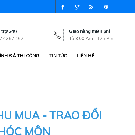
 trợ 24/7
Giao hàng miễn phí
77 357 167
Từ 8:00 Am - 17h Pm
ÌNH ĐÃ THI CÔNG
TIN TỨC
LIÊN HỆ
HU MUA - TRAO ĐỔI
 HÓC MÔN