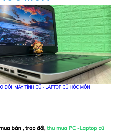
O ĐỔI MÁY TÍNH CŨ - LAPTOP CŨ HÓC MÔN
mua bán , trao đổi,
thu mua PC -Laptop cũ