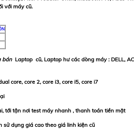
ối với máy cũ.
ÔN
a bán
Laptop cũ, Laptop hư
các dòng máy : DELL, A
ual core, core 2, core i3, core i5, core i7
ạ
i
ạ
i, t
ớ
i t
ậ
n n
ơ
i test m
á
y nhanh , thanh to
á
n ti
ề
n m
ặ
t
n s
ử
d
ụ
ng gi
á
cao theo gi
á
linh ki
ệ
n c
ũ