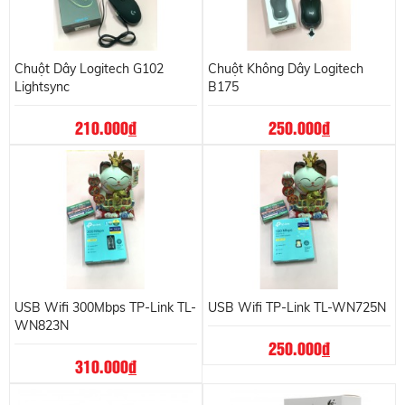
Chuột Dây Logitech G102
Chuột Không Dây Logitech
Lightsync
B175
210.000
đ
250.000
đ
USB Wifi 300Mbps TP-Link TL-
USB Wifi TP-Link TL-WN725N
WN823N
250.000
đ
310.000
đ