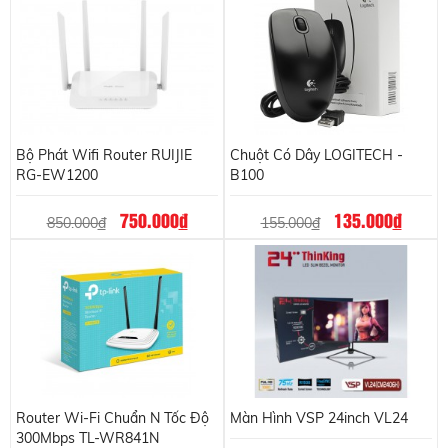
Bộ Phát Wifi Router RUIJIE
Chuột Có Dây LOGITECH -
RG-EW1200
B100
750.000
đ
135.000
đ
850.000
đ
155.000
đ
Router Wi-Fi Chuẩn N Tốc Độ
Màn Hình VSP 24inch VL24
300Mbps TL-WR841N