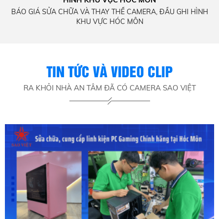
c
BÁO GIÁ SỬA CHỮA VÀ THAY THẾ CAMERA, ĐẦU GHI HÌNH
KHU VỰC HÓC MÔN
rở
k
m
TIN TỨC VÀ VIDEO CLIP
RA KHỎI NHÀ AN TÂM ĐÃ CÓ CAMERA SAO VIỆT