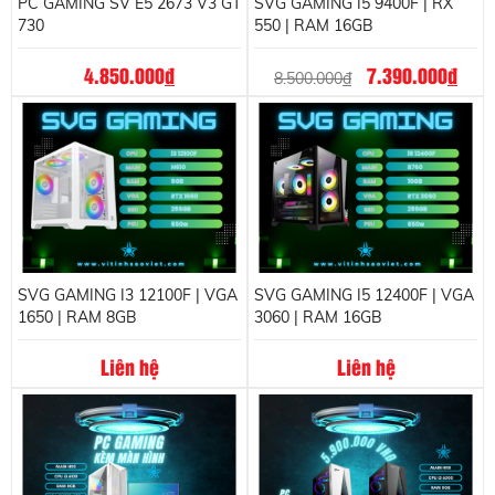
PC GAMING SV E5 2673 V3 GT
SVG GAMING I5 9400F | RX
730
550 | RAM 16GB
4.850.000
đ
7.390.000
đ
8.500.000
đ
SVG GAMING I3 12100F | VGA
SVG GAMING I5 12400F | VGA
1650 | RAM 8GB
3060 | RAM 16GB
Liên hệ
Liên hệ