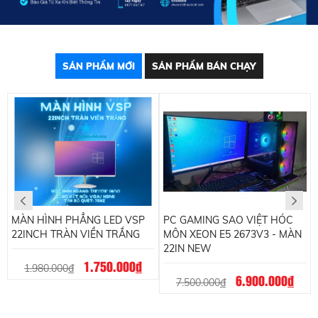
SẢN PHẨM MỚI
SẢN PHẨM BÁN CHẠY
MÀN HÌNH PHẲNG LED VSP
PC GAMING SAO VIỆT HÓC
22INCH TRÀN VIỀN TRẮNG
MÔN XEON E5 2673V3 - MÀN
22IN NEW
1.750.000
đ
1.980.000
đ
6.900.000
đ
7.500.000
đ