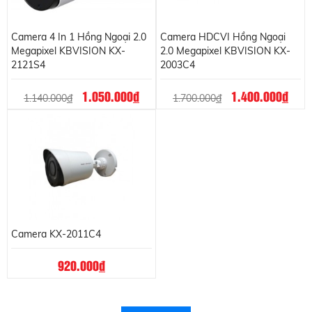
Camera 4 In 1 Hồng Ngoại 2.0
Camera HDCVI Hồng Ngoại
Megapixel KBVISION KX-
2.0 Megapixel KBVISION KX-
2121S4
2003C4
1.050.000
đ
1.400.000
đ
1.140.000
đ
1.700.000
đ
Camera KX-2011C4
920.000
đ