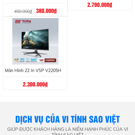
2.700.000
đ
380.000
đ
450.000
đ
Màn Hình 22 In VSP V2205H
2.300.000
đ
DỊCH VỤ CỦA VI TÍNH SAO VIỆT
GIÚP ĐƯỢC KHÁCH HÀNG LÀ NIỀM HẠNH PHÚC CỦA VI
TÍNH SAO VIỆT