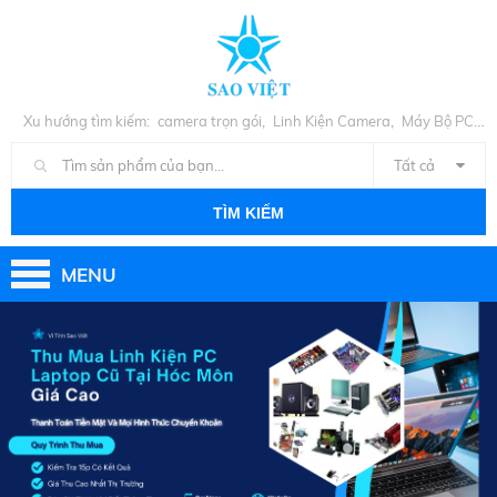
,
,
Xu hướng tìm kiếm:
camera trọn gói
Linh Kiện Camera
Máy Bộ PC
,
Cũ
Linh Kiện PC
Tất cả
TÌM KIẾM
MENU