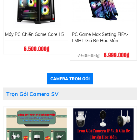
Máy PC Chiến Game Core I 5
PC Game Max Setting FIFA-
LMHT Giá Rẽ Hóc Môn
6.500.000
đ
6.999.000
đ
7.500.000
đ
CAMERA TRỌN GÓI
Trọn Gói Camera SV