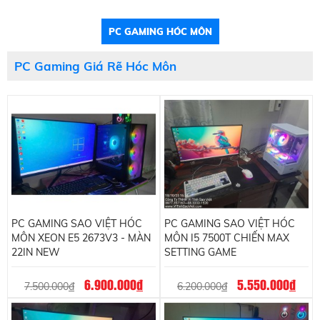
PC GAMING HÓC MÔN
PC Gaming Giá Rẽ Hóc Môn
PC GAMING SAO VIỆT HÓC
PC GAMING SAO VIỆT HÓC
MÔN XEON E5 2673V3 - MÀN
MÔN I5 7500T CHIẾN MAX
22IN NEW
SETTING GAME
6.900.000
đ
5.550.000
đ
7.500.000
đ
6.200.000
đ