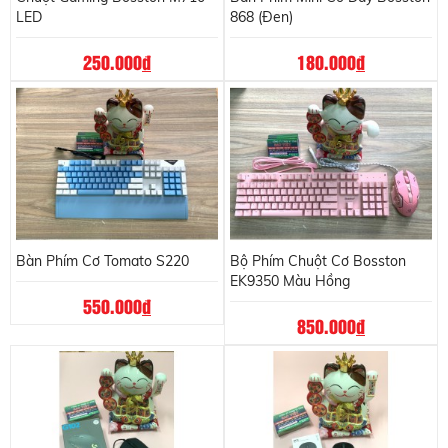
LED
868 (Đen)
250.000
đ
180.000
đ
Bàn Phím Cơ Tomato S220
Bộ Phím Chuột Cơ Bosston
EK9350 Màu Hồng
550.000
đ
850.000
đ