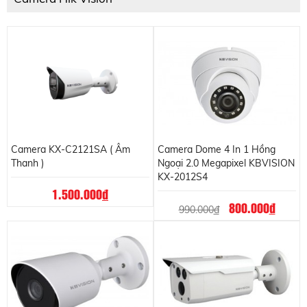
Camera KX-C2121SA ( Âm
Camera Dome 4 In 1 Hồng
Thanh )
Ngoại 2.0 Megapixel KBVISION
KX-2012S4
1.500.000
đ
800.000
đ
990.000
đ