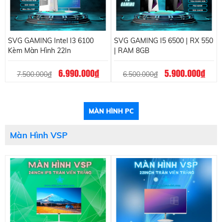
SVG GAMING Intel I3 6100
SVG GAMING I5 6500 | RX 550
Kèm Màn Hình 22In
| RAM 8GB
6.990.000
đ
5.900.000
đ
7.500.000
đ
6.500.000
đ
MÀN HÌNH PC
Màn Hình VSP