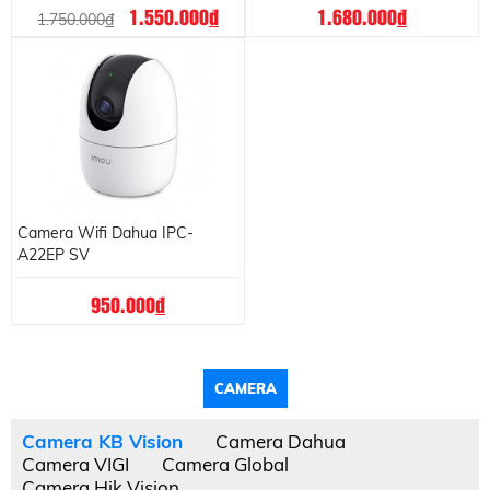
1.550.000
đ
1.680.000
đ
1.750.000
đ
Camera Wifi Dahua IPC-
A22EP SV
950.000
đ
CAMERA
Camera KB Vision
Camera Dahua
Camera VIGI
Camera Global
Camera Hik Vision