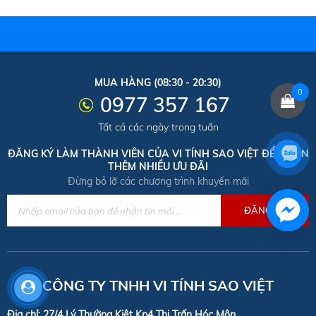
MUA HÀNG (08:30 - 20:30)
0
0977 357 167
Tất cả các ngày trong tuần
ĐĂNG KÝ LÀM THÀNH VIÊN CỦA VI TÍNH SAO VIỆT ĐỂ NHẬN
THÊM NHIỀU ƯU ĐÃI
Đừng bỏ lỡ các chương trình khuyến mãi
CÔNG TY TNHH VI TÍNH SAO VIỆT
Địa chỉ: 27/4 Lý Thường Kiệt Kp4 Thị Trấn Hóc Môn