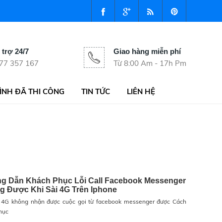
 trợ 24/7
Giao hàng miễn phí
77 357 167
Từ 8:00 Am - 17h Pm
ÌNH ĐÃ THI CÔNG
TIN TỨC
LIÊN HỆ
g Dẫn Khách Phục Lỗi Call Facebook Messenger
g Được Khi Sài 4G Trên Iphone
i 4G không nhận được cuộc gọi từ facebook messenger được Cách
hục