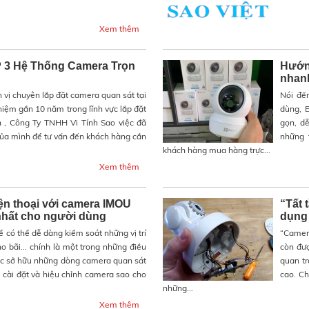
Xem thêm
3 Hệ Thống Camera Trọn
Hướng
nhanh
 vị chuyên lắp đặt camera quan sát tại
Nói đế
hiệm gần 10 năm trong lĩnh vực lắp đặt
dùng, E
 , Công Ty TNHH Vi Tính Sao việc đã
gọn, d
của mình để tư vấn đến khách hàng cần
những 
khách hàng mua hàng trực...
Xem thêm
ện thoại với camera IMOU
“Tất 
nhất cho người dùng
dụng 
 có thể dễ dàng kiểm soát những vị trí
“Camera
ho bãi... chính là một trong những điều
còn đượ
iệc sở hữu những dòng camera quan sát
quan tr
 cài đặt và hiệu chỉnh camera sao cho
cao. Ch
những...
Xem thêm