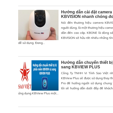
Hướng dẫn cài đặt camera
KBVISION nhanh chóng đơn 
Nói đến thương hiệu camera KBVIS
người dùng, là một thương hiệu came
dân đến cao cấp. KBONE là dòng s
KBVISION sở hữu rất nhiều những tính
dễ sử dụng. Đang...
Hướng dẫn chuyển thiết b
sang KBVIEW PLUS
Công Ty TNHH Vi Tính Sao Việt nh
KBView Plus sẽ được sử dụng thay t
Pro để hướng người sử dụng chung v
tôi sẽ hướng dẫn dưới đây để khách
ứng dụng KBView Plus một...