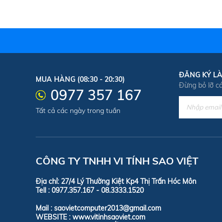
ĐĂNG KÝ LÀ
MUA HÀNG (08:30 - 20:30)
Đừng bỏ lỡ c
0977 357 167
Tất cả các ngày trong tuần
CÔNG TY TNHH VI TÍNH SAO VIỆT
Địa chỉ: 27/4 Lý Thường Kiệt Kp4 Thị Trấn H
Tell :
0977.357.167 - 08.3333
Mail : saovietcomputer2013@gmai
WEBSITE : www.vitinhsaoviet.com