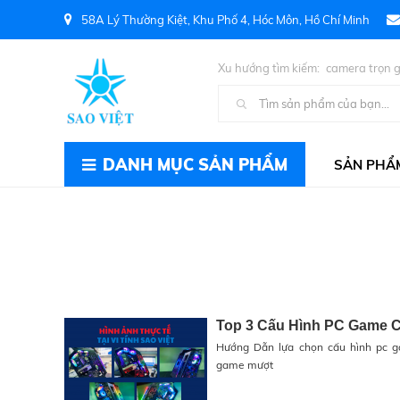
58A Lý Thường Kiệt, Khu Phố 4, Hóc Môn, Hồ Chí Minh
Xu hướng tìm kiếm:
camera trọn g
Kiện PC
DANH MỤC SẢN PHẨM
SẢN PHẨ
Top 3 Cấu Hình PC Game 
Hướng Dẫn lựa chọn cấu hình pc g
game mượt