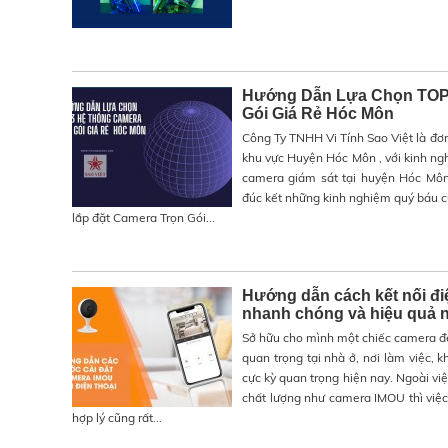
Hướng Dẫn Lựa Chọn TOP 
Gói Giá Rẻ Hóc Môn
Công Ty TNHH Vi Tính Sao Việt là đơn
khu vực Huyện Hóc Môn , với kinh ng
camera giám sát tại huyện Hóc Môn
đúc kết những kinh nghiệm quý báu 
lắp đặt Camera Trọn Gói...
Hướng dẫn cách kết nối đi
nhanh chóng và hiệu quả 
Sở hữu cho mình một chiếc camera để
quan trọng tại nhà ở, nơi làm việc, k
cực kỳ quan trọng hiện nay. Ngoài v
chất lượng như camera IMOU thì việc
hợp lý cũng rất...