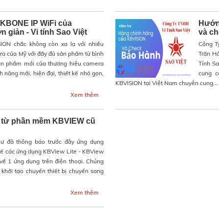
 KBONE IP WiFi của
Hướn
giản - Vi tính Sao Việt
và c
ION chắc không còn xa lạ với nhiều
Công Ty
ra của Mỹ với đầy đủ sản phẩm từ bình
Trấn Hó
ản phẩm mới của thương hiệu camera
Tính Sa
 năng mới, hiện đại, thiết kế nhỏ gọn,
cung c
KBVISION tại Việt Nam chuyên cung...
Xem thêm
ị từ phần mềm KBVIEW cũ
ư đã thông báo trước đây ứng dụng
hế các ứng dụng KBView Lite - KBView
ề 1 ứng dụng trên điện thoại. Chúng
 khởi tạo chuyển thiết bị chuyển sang
Xem thêm