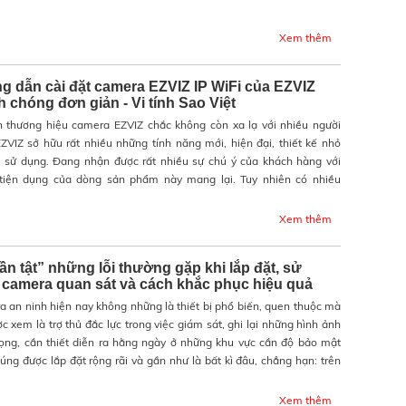
Xem thêm
 dẫn cài đặt camera EZVIZ IP WiFi của EZVIZ
 chóng đơn giản - Vi tính Sao Việt
n thương hiệu camera EZVIZ chắc không còn xa lạ với nhiều người
ZVIZ sở hữu rất nhiều những tính năng mới, hiện đại, thiết kế nhỏ
ễ sử dụng. Đang nhận được rất nhiều sự chú ý của khách hàng với
tiện dụng của dòng sản phẩm này mang lại. Tuy nhiên có nhiều
Xem thêm
tần tật” những lỗi thường gặp khi lắp đặt, sử
camera quan sát và cách khắc phục hiệu quả
 an ninh hiện nay không những là thiết bị phổ biến, quen thuộc mà
c xem là trợ thủ đắc lực trong việc giám sát, ghi lại những hình ảnh
ọng, cần thiết diễn ra hằng ngày ở những khu vực cần độ bảo mật
úng được lắp đặt rộng rãi và gần như là bất kì đâu, chẳng hạn: trên
Xem thêm