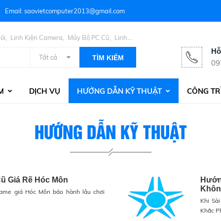
Email: saovietcomputer2013@gmail.com
,
,
,
ói
Linh Kiện Camera
Máy Bộ PC Cũ
Linh
Hỗ
Tất cả
TÌM KIẾM
09
M
DỊCH VỤ
HƯỚNG DẪN KỸ THUẬT
CÔNG TR
HƯỚNG DẪN KỸ THUẬT
Cũ Giá Rẽ Hóc Môn
Hướn
Khôn
ame giá Hóc Môn bảo hành lâu chơi
Khi Sà
Khắc P