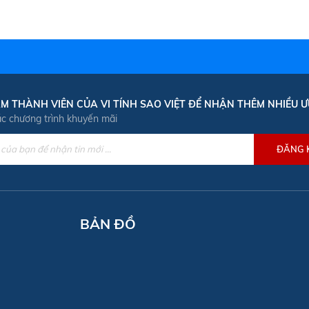
M THÀNH VIÊN CỦA VI TÍNH SAO VIỆT ĐỂ NHẬN THÊM NHIỀU Ư
ác chương trình khuyến mãi
BẢN ĐỒ
óc Môn
.1520
l.com