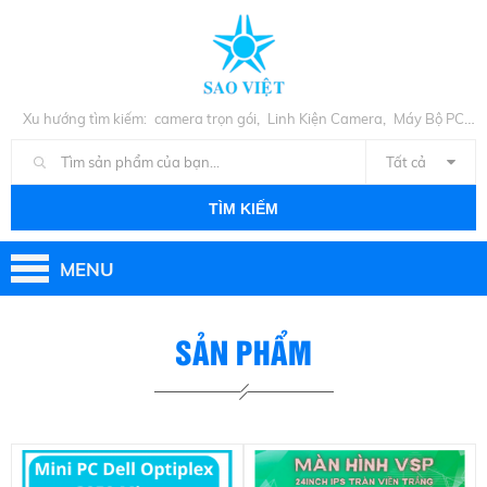
,
,
Xu hướng tìm kiếm:
camera trọn gói
Linh Kiện Camera
Máy Bộ PC
,
Cũ
Linh Kiện PC
Tất cả
TÌM KIẾM
MENU
SẢN PHẨM