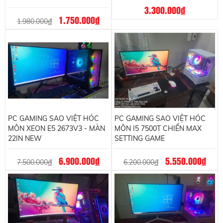
3.300.000
đ
1.750.000
đ
1.980.000
đ
PC GAMING SAO VIỆT HÓC
PC GAMING SAO VIỆT HÓC
MÔN XEON E5 2673V3 - MÀN
MÔN I5 7500T CHIẾN MAX
22IN NEW
SETTING GAME
6.900.000
đ
5.550.000
đ
7.500.000
đ
6.200.000
đ