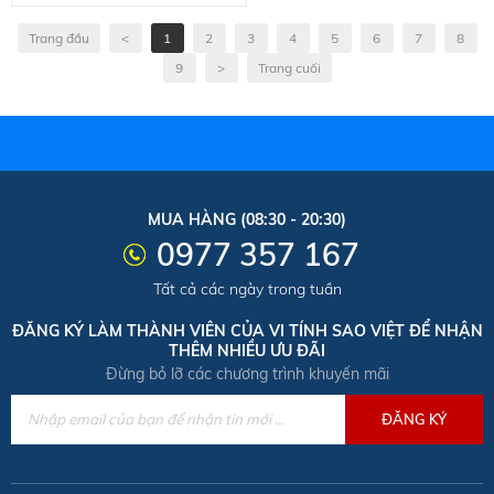
Trang đầu
<
1
2
3
4
5
6
7
8
9
>
Trang cuối
MUA HÀNG (08:30 - 20:30)
0977 357 167
Tất cả các ngày trong tuần
ĐĂNG KÝ LÀM THÀNH VIÊN CỦA VI TÍNH SAO VIỆT ĐỂ NHẬN
THÊM NHIỀU ƯU ĐÃI
Đừng bỏ lỡ các chương trình khuyến mãi