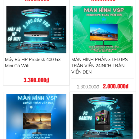
Máy Bộ HP Prodesk 400 G3
MÀN HÌNH PHẲNG LED IPS
Mini Có Wifi
TRÀN VIỀN 24INCH TRÀN
VIỀN ĐEN
3.390.000
đ
2.000.000
đ
2.300.000
đ