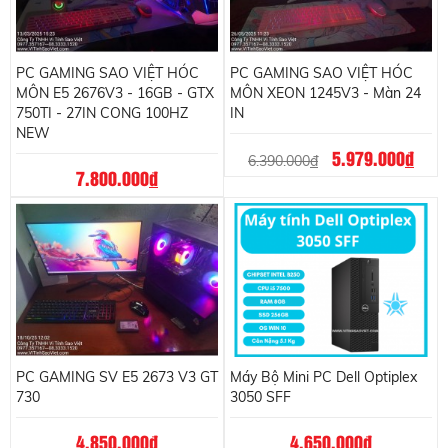
PC GAMING SAO VIỆT HÓC
PC GAMING SAO VIỆT HÓC
MÔN E5 2676V3 - 16GB - GTX
MÔN XEON 1245V3 - Màn 24
750TI - 27IN CONG 100HZ
IN
NEW
5.979.000
đ
6.390.000
đ
7.800.000
đ
PC GAMING SV E5 2673 V3 GT
Máy Bộ Mini PC Dell Optiplex
730
3050 SFF
4.850.000
đ
4.650.000
đ