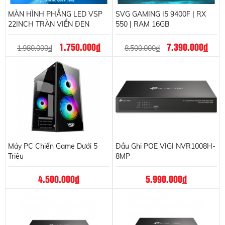
MÀN HÌNH PHẲNG LED VSP
SVG GAMING I5 9400F | RX
22INCH TRÀN VIỀN ĐEN
550 | RAM 16GB
1.750.000
đ
7.390.000
đ
1.980.000
đ
8.500.000
đ
Máy PC Chiến Game Dưới 5
Đầu Ghi POE VIGI NVR1008H-
Triệu
8MP
4.500.000
đ
5.990.000
đ