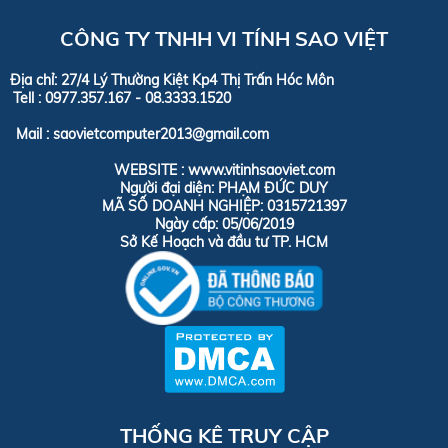
CÔNG TY TNHH VI TÍNH SAO VIỆT
Địa chỉ: 27/4 Lý Thường Kiệt Kp4 Thị Trấn Hóc Môn
Tell :
0977.357.167 - 08.3333.1520
Mail : saovietcomputer2013@gmail.com
WEBSITE : www.vitinhsaoviet.com
Người đại diện: PHẠM ĐỨC DUY
MÃ SỐ DOANH NGHIỆP: 0315721397
Ngày cấp: 05/06/2019
Sở Kế Hoạch và đầu tư TP. HCM
THỐNG KÊ TRUY CẬP